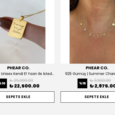
PHEAR CO.
PHEAR CO.
14K ALTIN | Unisex Kendi El Yazın ile İstediğini Yazdır Plaka Kolye
925 Gümüş | Summer Char
₺ 25,000.00
₺ 3,500.00
%
10
%
15
₺ 22,500.00
₺ 2,975.0
SEPETE EKLE
SEPETE EKLE