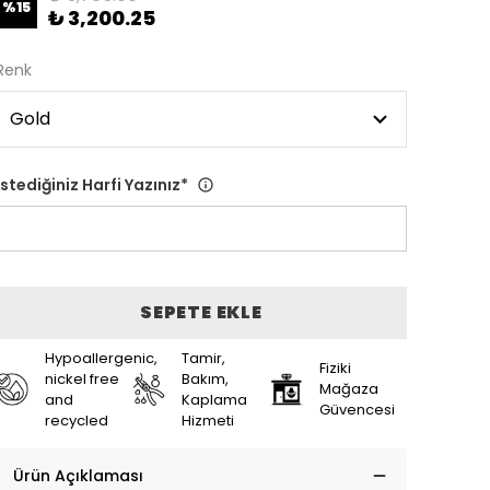
%
15
₺ 3,200.25
Renk
İstediğiniz Harfi Yazınız
*
SEPETE EKLE
Hypoallergenic,
Tamir,
Fiziki
nickel free
Bakım,
Mağaza
and
Kaplama
Güvencesi
recycled
Hizmeti
Ürün Açıklaması