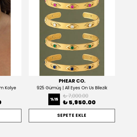
PHEAR CO.
m Kolye
925 Gümüş | All Eyes On Us Bilezik
₺ 7,000.00
%
15
0
₺ 5,950.00
SEPETE EKLE