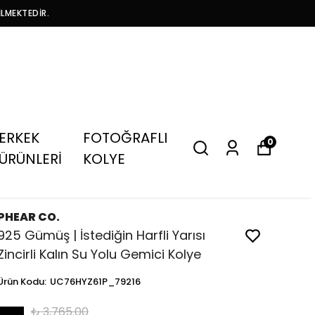
İLMEKTEDİR.
ERKEK
FOTOĞRAFLI
0
ÜRÜNLERİ
KOLYE
PHEAR CO.
925 Gümüş | İstediğin Harfli Yarısı
Zincirli Kalın Su Yolu Gemici Kolye
Ürün Kodu
:
UC76HYZ61P_79216
₺ 3,765.00