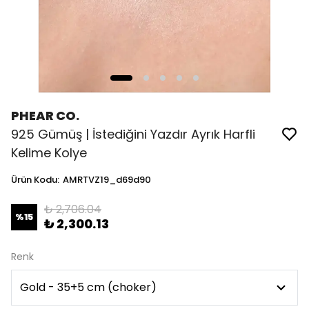
PHEAR CO.
925 Gümüş | İstediğini Yazdır Ayrık Harfli
Kelime Kolye
Ürün Kodu
:
AMRTVZ19_d69d90
₺ 2,706.04
%
15
₺ 2,300.13
Renk