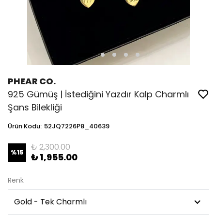
PHEAR CO.
925 Gümüş | İstediğini Yazdır Kalp Charmlı
Şans Bilekliği
Ürün Kodu
:
52JQ7226P8_40639
₺ 2,300.00
%
15
₺ 1,955.00
Renk