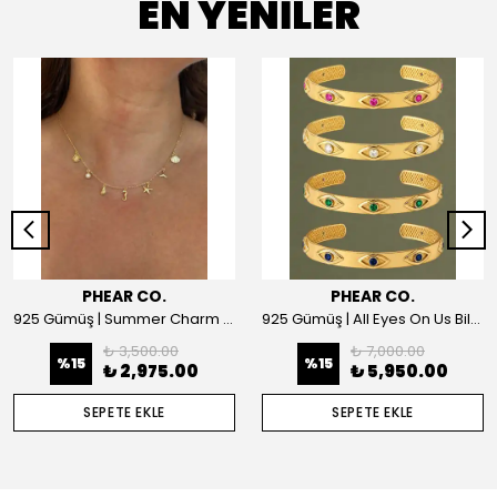
EN YENİLER
PHEAR CO.
PHEAR CO.
925 Gümüş | Summer Charm Kolye
925 Gümüş | All Eyes On Us Bilezik
₺ 3,500.00
₺ 7,000.00
%
15
%
15
₺ 2,975.00
₺ 5,950.00
SEPETE EKLE
SEPETE EKLE