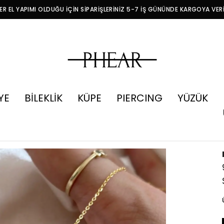
R EL YAPIMI OLDUĞU İÇİN SİPARİŞLERİNİZ 5-7 İŞ GÜNÜNDE KARGOYA VER
YE
BİLEKLİK
KÜPE
PIERCING
YÜZÜK