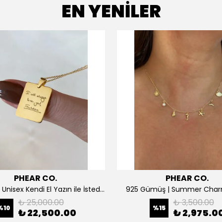
EN YENİLER
PHEAR CO.
PHEAR CO.
14K ALTIN | Unisex Kendi El Yazın ile İstediğini Yazdır Plaka Kolye
925 Gümüş | Summer Char
₺ 25,000.00
₺ 3,500.00
%
10
%
15
₺ 22,500.00
₺ 2,975.0