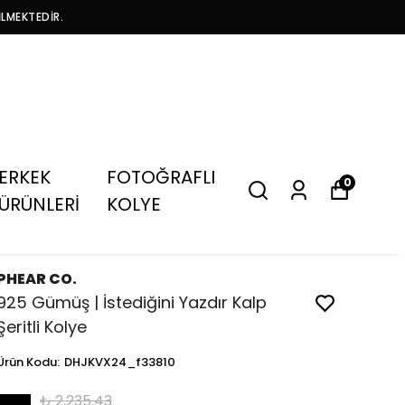
İLMEKTEDİR.
ERKEK
FOTOĞRAFLI
0
ÜRÜNLERİ
KOLYE
PHEAR CO.
925 Gümüş | İstediğini Yazdır Kalp
Şeritli Kolye
Ürün Kodu
:
DHJKVX24_f33810
₺ 2,235.43