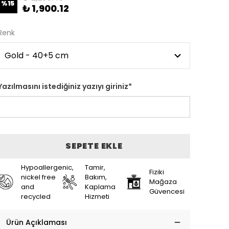
%
15
₺ 1,900.12
Renk
Yazılmasını istediğiniz yazıyı giriniz
*
SEPETE EKLE
Hypoallergenic,
Tamir,
Fiziki
nickel free
Bakım,
Mağaza
and
Kaplama
Güvencesi
recycled
Hizmeti
Ürün Açıklaması