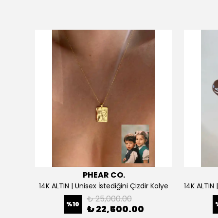
PHEAR CO.
925 Gümüş | Doğum Ayı Taşlı Çiçek Kolye
14K ALTIN | Unisex İstediğini Çizdir Kolye
₺ 25,000.00
%
10
₺ 22,500.00