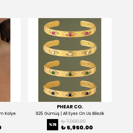
PHEAR CO.
m Kolye
925 Gümüş | All Eyes On Us Bilezik
₺ 7,000.00
%
15
0
₺ 5,950.00