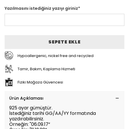
Yazılmasını istediğiniz yazıyı giriniz
*
SEPETE EKLE
Hypoallergenic, nickel free and recycled
Tamir, Bakım, Kaplama Hizmeti
Fiziki Mağaza Güvencesi
Ürün Açıklaması
925 ayar gümüştür.
İstediğiniz tarihi GG/AA/YY formatında
yazdırabilirsiniz.
Örneğin: "06.09.17”