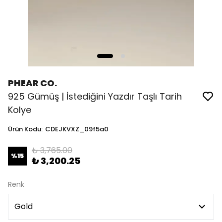
PHEAR CO.
925 Gümüş | İstediğini Yazdır Taşlı Tarih
Kolye
Ürün Kodu
:
CDEJKVXZ_09f5a0
₺ 3,765.00
%
15
₺ 3,200.25
Renk