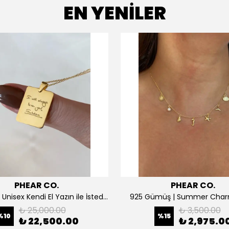
EN YENİLER
PHEAR CO.
PHEAR CO.
14K ALTIN | Unisex Kendi El Yazın ile İstediğini Yazdır Plaka Kolye
925 Gümüş | Summer Char
₺ 25,000.00
₺ 3,500.00
%
10
%
15
₺ 22,500.00
₺ 2,975.0