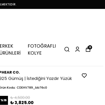
İLMEKTEDİR.
ERKEK
FOTOĞRAFLI
0
ÜRÜNLERİ
KOLYE
PHEAR CO.
925 Gümüş | İstediğini Yazdır Yüzük
Ürün Kodu
:
CDEHV789_bb76c0
₺ 4,500.00
%
15
₺ 3,825.00