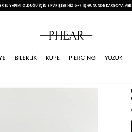
R EL YAPIMI OLDUĞU İÇİN SİPARİŞLERİNİZ 5-7 İŞ GÜNÜNDE KARGOYA VER
YE
BİLEKLİK
KÜPE
PIERCING
YÜZÜK