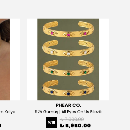
PHEAR CO.
m Kolye
925 Gümüş | All Eyes On Us Bilezik
₺ 7,000.00
%
15
0
₺ 5,950.00