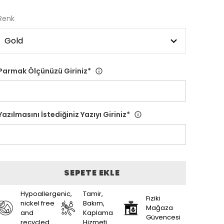
Renk
Parmak Ölçünüzü Giriniz
*
Yazılmasını İstediğiniz Yazıyı Giriniz
*
SEPETE EKLE
Hypoallergenic,
Tamir,
Fiziki
nickel free
Bakım,
Mağaza
and
Kaplama
Güvencesi
recycled
Hizmeti