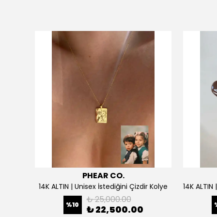
PHEAR CO.
925 Gümüş | Doğum Ayı Taşlı Çiçek Kolye
14K ALTIN | Unisex İstediğini Çizdir Kolye
₺ 25,000.00
%
10
₺ 22,500.00