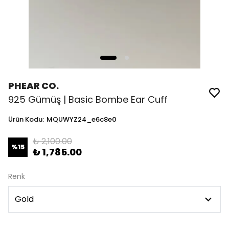
PHEAR CO.
925 Gümüş | Basic Bombe Ear Cuff
Ürün Kodu
:
MQUWYZ24_e6c8e0
₺ 2,100.00
%
15
₺ 1,785.00
Renk