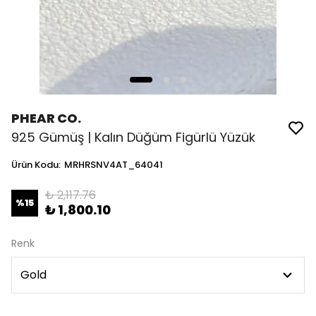
PHEAR CO.
925 Gümüş | Kalın Düğüm Figürlü Yüzük
Ürün Kodu
:
MRHRSNV4AT_64041
₺ 2,117.76
%
15
₺ 1,800.10
Renk