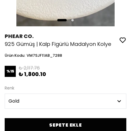
PHEAR CO.
925 Gümüş | Kalp Figürlü Madalyon Kolye
Ürün Kodu
:
VM7SJF11AB_7288
₺ 2,117.76
%
15
₺ 1,800.10
Renk
SEPETE EKLE