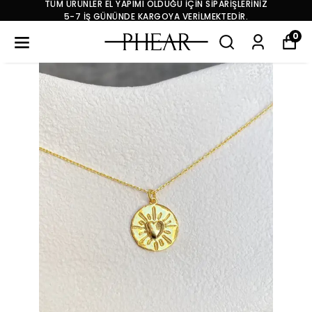
TÜM ÜRÜNLER EL YAPIMI OLDUĞU İÇİN SİPARİŞLERİNİZ
5-7 İŞ GÜNÜNDE KARGOYA VERİLMEKTEDİR.
0