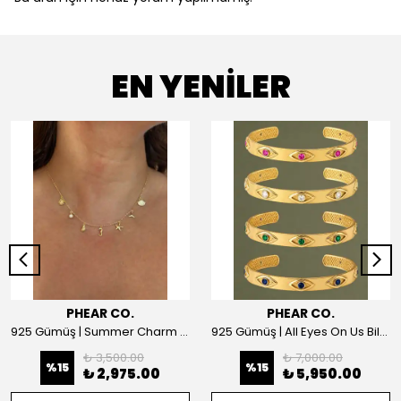
EN YENİLER
PHEAR CO.
PHEAR CO.
925 Gümüş | Summer Charm Kolye
925 Gümüş | All Eyes On Us Bilezik
₺ 3,500.00
₺ 7,000.00
%
15
%
15
₺ 2,975.00
₺ 5,950.00