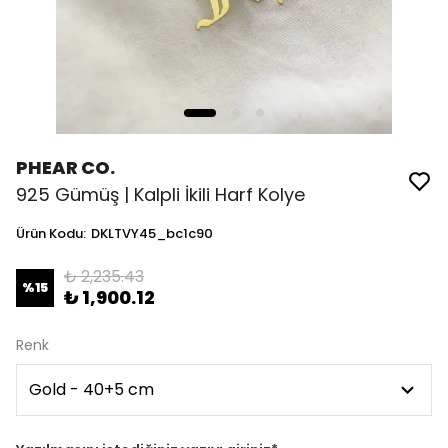
PHEAR CO.
925 Gümüş | Kalpli İkili Harf Kolye
Ürün Kodu
:
DKLTVY45_bc1c90
₺ 2,235.43
%
15
₺ 1,900.12
Renk