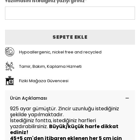
Yazılmasını istediğiniz yazıyı giriniz
*
SEPETE EKLE
Hypoallergenic, nickel free and recycled
Tamir, Bakım, Kaplama Hizmeti
Fiziki Mağaza Güvencesi
Ürün Açıklaması
925 ayar gümüştür. Zincir uzunluğu istediğiniz
şekilde yapılmaktadır.
İstediğiniz fontta, istediğiniz harfleri
yazdırabilirsiniz.
Büyük/küçük harfe dikkat
ediniz!
45+5 cm'den itibaren eklenen her 5 cm için