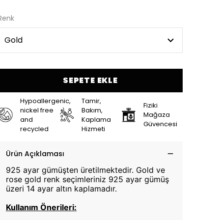
Renk
SEPETE EKLE
Hypoallergenic,
Tamir,
Fiziki
nickel free
Bakım,
Mağaza
and
Kaplama
Güvencesi
recycled
Hizmeti
Ürün Açıklaması
925 ayar gümüşten üretilmektedir. Gold ve
rose gold renk seçimleriniz 925 ayar gümüş
üzeri 14 ayar altın kaplamadır.
Kullanım Önerileri: