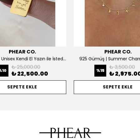
PHEAR CO.
PHEAR CO.
14K ALTIN | Unisex Kendi El Yazın ile İstediğini Yazdır Plaka Kolye
925 Gümüş | Summer Char
₺ 25,000.00
₺ 3,500.00
%
10
%
15
₺ 22,500.00
₺ 2,975.0
SEPETE EKLE
SEPETE EKLE