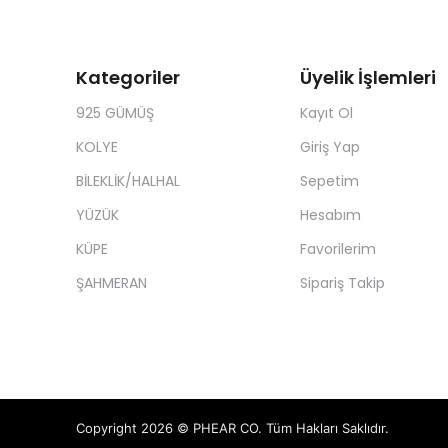
Kategoriler
Üyelik İşlemleri
925 GÜMÜŞ
Kayıt Ol
KOLYE
Giriş Yap
BİLEKLİK/HALHAL
Sepetim
YÜZÜK
Hesabım
KÜPE
Favorilerim
ŞAHMERAN
Sipariş Takip
Copyright 2026 © PHEAR CO. Tüm Hakları Saklıdır.