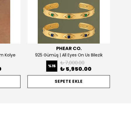
PHEAR CO.
m Kolye
925 Gümüş | All Eyes On Us Bilezik
₺ 7,000.00
%
15
0
₺ 5,950.00
SEPETE EKLE