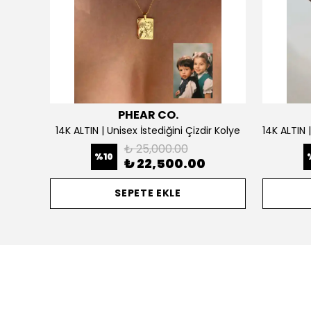
PHEAR CO.
925 Gümüş | Doğum Ayı Taşlı Çiçek Kolye
14K ALTIN | Unisex İstediğini Çizdir Kolye
₺ 25,000.00
%
10
₺ 22,500.00
SEPETE EKLE