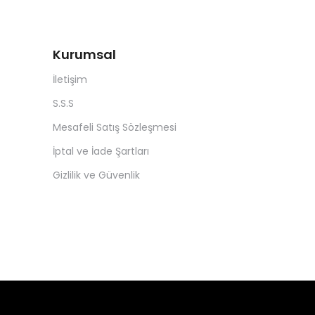
Kurumsal
İletişim
S.S.S
Mesafeli Satış Sözleşmesi
İptal ve İade Şartları
Gizlilik ve Güvenlik