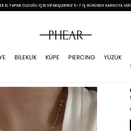
R EL YAPIMI OLDUĞU İÇİN SİPARİŞLERİNİZ 5-7 İŞ GÜNÜNDE KARGOYA VER
YE
BİLEKLİK
KÜPE
PIERCING
YÜZÜK