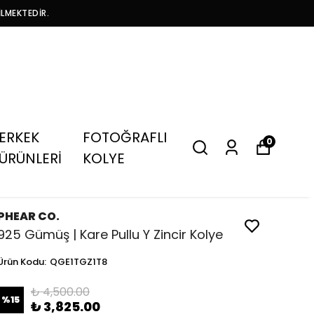
İLMEKTEDİR.
ERKEK
FOTOĞRAFLI
0
ÜRÜNLERİ
KOLYE
PHEAR CO.
925 Gümüş | Kare Pullu Y Zincir Kolye
Ürün Kodu
:
QGE1TGZ1T8
₺ 4,500.00
%
15
₺ 3,825.00