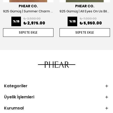
PHEAR CO.
PHEAR CO.
925 Gümüş | Summer Charm Kolye
925 Gümüş | All Eyes On Us Bilezik
₺ 3,500.00
₺ 7,000.00
%
15
%
15
₺ 2,975.00
₺ 5,950.00
SEPETE EKLE
SEPETE EKLE
Kategoriler
Üyelik İşlemleri
Kurumsal