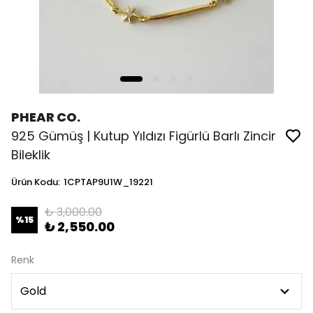
PHEAR CO.
925 Gümüş | Kutup Yıldızı Figürlü Barlı Zincir
Bileklik
Ürün Kodu
:
1CPTAP9U1W_19221
₺ 3,000.00
%
15
₺ 2,550.00
Renk