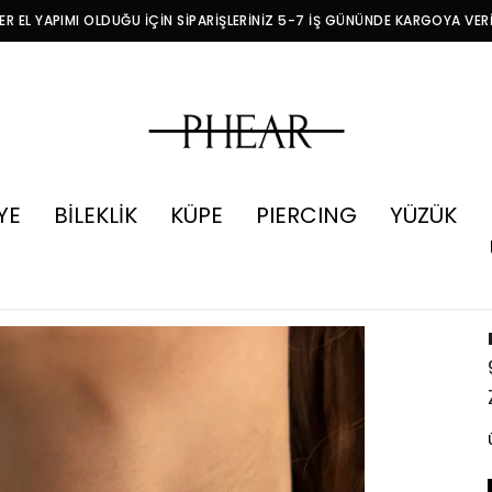
R EL YAPIMI OLDUĞU İÇİN SİPARİŞLERİNİZ 5-7 İŞ GÜNÜNDE KARGOYA VER
YE
BİLEKLİK
KÜPE
PIERCING
YÜZÜK