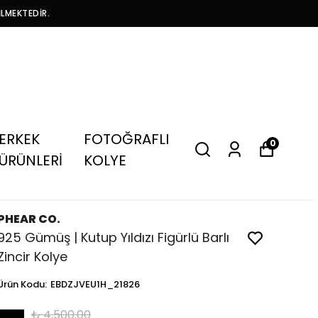
İLMEKTEDİR.
ERKEK
FOTOĞRAFLI
0
ÜRÜNLERİ
KOLYE
PHEAR CO.
925 Gümüş | Kutup Yıldızı Figürlü Barlı
Zincir Kolye
Ürün Kodu
:
EBDZJVEU1H_21826
₺ 4,500.00