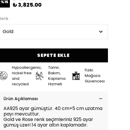
%
15
₺ 3,825.00
Renk
SEPETE EKLE
Hypoallergenic,
Tamir,
Fiziki
nickel free
Bakım,
Mağaza
and
Kaplama
Güvencesi
recycled
Hizmeti
Ürün Açıklaması
AA925 ayar gümüştür. 40 cm+5 cm uzatma
payı mevcuttur.
Gold ve Rose renk seçimleriniz 925 ayar
gümüş üzeri 14 ayar altın kaplamadır.