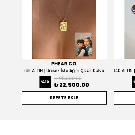
PHEAR CO.
925 Gümüş | Doğum Ayı Taşlı Çiçek Kolye
14K ALTIN | Unisex İstediğini Çizdir Kolye
₺ 25,000.00
%
10
₺ 22,500.00
SEPETE EKLE