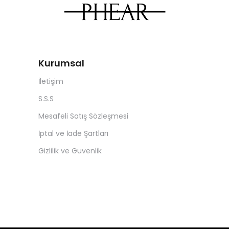
Kurumsal
İletişim
S.S.S
Mesafeli Satış Sözleşmesi
İptal ve İade Şartları
Gizlilik ve Güvenlik