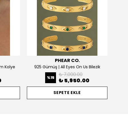
PHEAR CO.
m Kolye
925 Gümüş | All Eyes On Us Bilezik
₺ 7,000.00
%
15
0
₺ 5,950.00
SEPETE EKLE