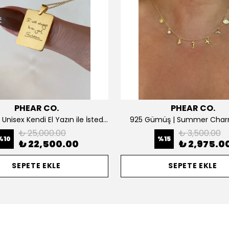
PHEAR CO.
PHEAR CO.
14K ALTIN | Unisex Kendi El Yazın ile İstediğini Yazdır Plaka Kolye
925 Gümüş | Summer Char
₺ 25,000.00
₺ 3,500.00
%
10
%
15
₺ 22,500.00
₺ 2,975.0
SEPETE EKLE
SEPETE EKLE