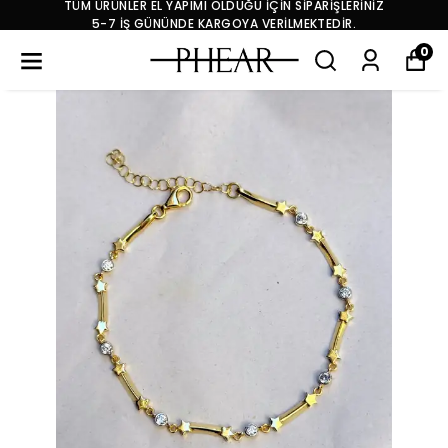
İPARİŞLERİNİZ
TÜM ÜRÜNLER EL YAPIMI OLDUĞU İÇİN S
MEKTEDİR.
5-7 İŞ GÜNÜNDE KARGOYA VERİL
0