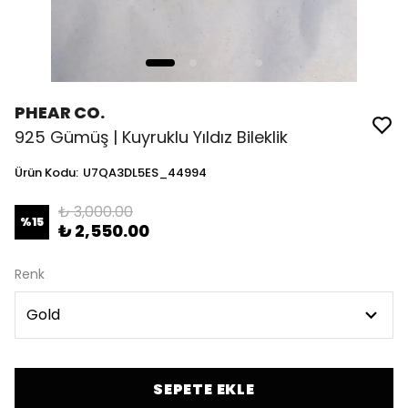
PHEAR CO.
925 Gümüş | Kuyruklu Yıldız Bileklik
Ürün Kodu
:
U7QA3DL5ES_44994
₺ 3,000.00
%
15
₺ 2,550.00
Renk
SEPETE EKLE