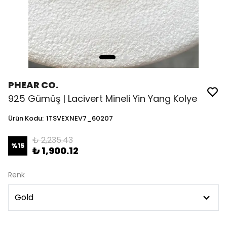
PHEAR CO.
925 Gümüş | Lacivert Mineli Yin Yang Kolye
Ürün Kodu
:
1TSVEXNEV7_60207
₺ 2,235.43
%
15
₺ 1,900.12
Renk