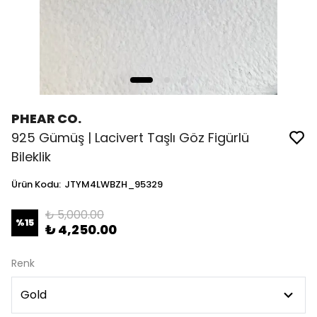
PHEAR CO.
925 Gümüş | Lacivert Taşlı Göz Figürlü
Bileklik
Ürün Kodu
:
JTYM4LWBZH_95329
₺ 5,000.00
%
15
₺ 4,250.00
Renk