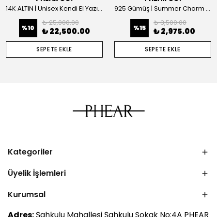
14K ALTIN | Unisex Kendi El Yazın ile İstediğini Yazdır Plaka Kolye
925 Gümüş | Summer Charm Kolye
₺ 25,000.00
₺ 3,500.00
%
10
%
15
₺ 22,500.00
₺ 2,975.00
SEPETE EKLE
SEPETE EKLE
Kategoriler
Üyelik İşlemleri
Kurumsal
Adres:
Şahkulu Mahallesi Şahkulu Sokak No:4A PHEAR