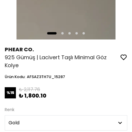
PHEAR CO.
925 Gümüş | Lacivert Taşlı Minimal Göz
Kolye
Ürün Kodu
:
AFSAZ3TH7U_15287
₺ 2,117.76
%
15
₺ 1,800.10
Renk