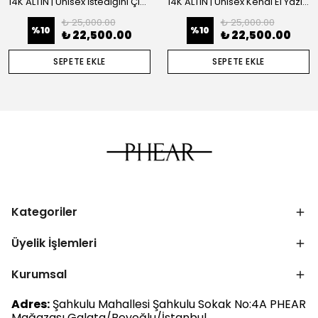
14K ALTIN | Unisex İstediğini Çizdir Kolye
14K ALTIN | Unisex Kendi El Yazın ile İstediğini Yazdır Plaka Kolye
₺ 25,000.00
₺ 25,000.00
%
10
%
10
₺ 22,500.00
₺ 22,500.00
SEPETE EKLE
SEPETE EKLE
Kategoriler
Üyelik İşlemleri
Kurumsal
Adres:
Şahkulu Mahallesi Şahkulu Sokak No:4A PHEAR
Mağazası Galata/Beyoğlu/İstanbul