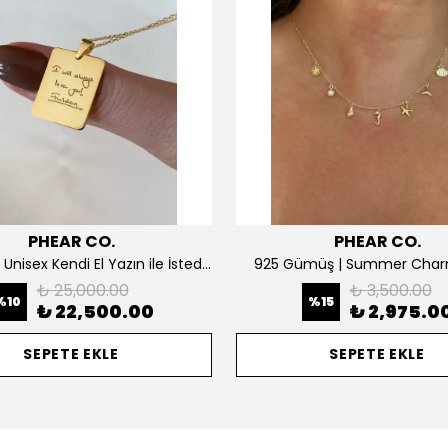
PHEAR CO.
PHEAR CO.
14K ALTIN | Unisex Kendi El Yazın ile İstediğini Yazdır Plaka Kolye
925 Gümüş | Summer Char
₺ 25,000.00
₺ 3,500.00
%
10
%
15
₺ 22,500.00
₺ 2,975.0
SEPETE EKLE
SEPETE EKLE