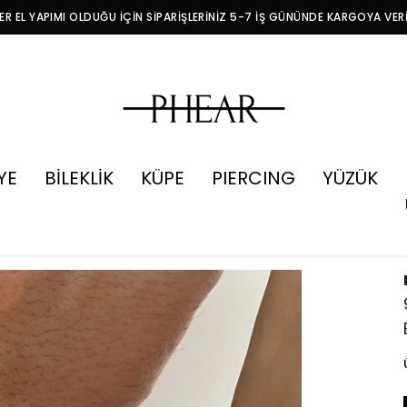
R EL YAPIMI OLDUĞU İÇİN SİPARİŞLERİNİZ 5-7 İŞ GÜNÜNDE KARGOYA VER
YE
BİLEKLİK
KÜPE
PIERCING
YÜZÜK