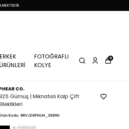
İLMEKTEDİR.
ERKEK
FOTOĞRAFLI
0
ÜRÜNLERİ
KOLYE
PHEAR CO.
925 Gümüş | Mıknatıslı Kalp Çift
Bileklikleri
Ürün Kodu
:
8RVJD9FNLM_25890
₺ 3,500.00