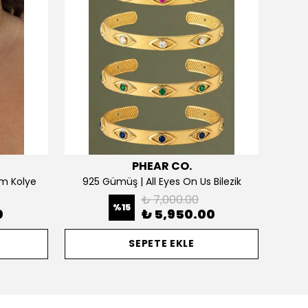
PHEAR CO.
m Kolye
925 Gümüş | All Eyes On Us Bilezik
₺ 7,000.00
%
15
0
₺ 5,950.00
SEPETE EKLE