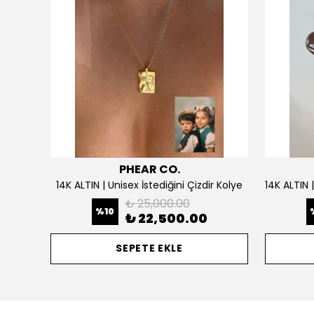
PHEAR CO.
925 Gümüş | Doğum Ayı Taşlı Çiçek Kolye
14K ALTIN | Unisex İstediğini Çizdir Kolye
₺ 25,000.00
%
10
₺ 22,500.00
SEPETE EKLE