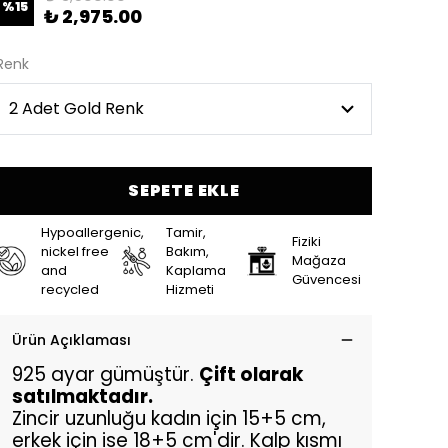
%
15
₺ 2,975.00
Renk
SEPETE EKLE
Hypoallergenic,
Tamir,
Fiziki
nickel free
Bakım,
Mağaza
and
Kaplama
Güvencesi
recycled
Hizmeti
Ürün Açıklaması
925 ayar gümüştür.
Çift olarak
satılmaktadır.
Zincir uzunluğu kadın için 15+5 cm,
erkek için ise 18+5 cm'dir. Kalp kısmı