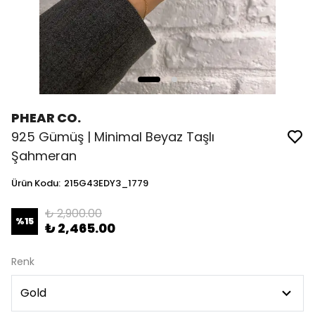
PHEAR CO.
925 Gümüş | Minimal Beyaz Taşlı
Şahmeran
Ürün Kodu
:
215G43EDY3_1779
₺ 2,900.00
%
15
₺ 2,465.00
Renk