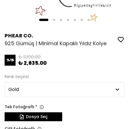
PHEAR CO.
925 Gümüş | Minimal Kapaklı Yıldız Kolye
₺ 3,100.00
%
15
₺ 2,635.00
Renk Seçiniz
Tek Fotoğraflı
*
Dosya Seç
Çift Fotoğraflı