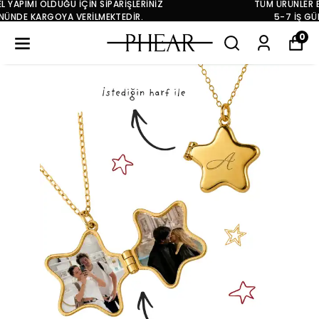
TÜM ÜRÜNLER EL YAPIMI OLDUĞU İÇİN SİPARİŞLERİNİZ
5-7 İŞ GÜNÜNDE KARGOYA VERİLMEKTEDİR.
0