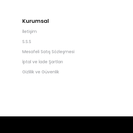
Kurumsal
İletişim
S.S.S
Mesafeli Satış Sözleşmesi
İptal ve İade Şartları
Gizlilik ve Güvenlik