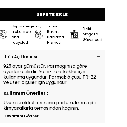
SEPETE EKLE
Hypoallergenic,
Tamir,
Fiziki
nickel free
Bakım,
Mağaza
and
Kaplama
Güvencesi
recycled
Hizmeti
Ürün Açıklaması
925 ayar gümüştür. Parmağınıza göre
ayarlanabilirdir. Yalnızca erkekler için
kullanıma uygundur. Parmak ölçüsü TR-22
ve üzeri ölçüler için uygundur.
Kullanım Önerileri:
Uzun süreli kullanım için parfüm, krem gibi
kimyasallarla temasından kaçının.
Devamını Göster