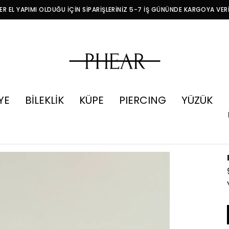
R EL YAPIMI OLDUĞU İÇİN SİPARİŞLERİNİZ 5-7 İŞ GÜNÜNDE KARGOYA VER
YE
BİLEKLİK
KÜPE
PIERCING
YÜZÜK