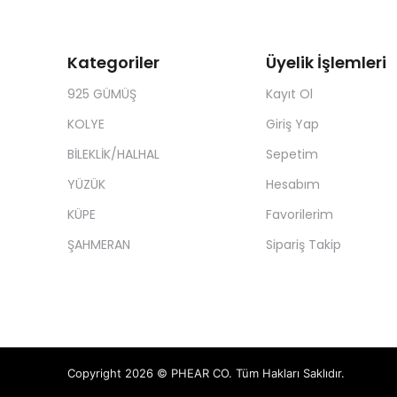
Kategoriler
Üyelik İşlemleri
925 GÜMÜŞ
Kayıt Ol
KOLYE
Giriş Yap
BİLEKLİK/HALHAL
Sepetim
YÜZÜK
Hesabım
KÜPE
Favorilerim
ŞAHMERAN
Sipariş Takip
Copyright 2026 © PHEAR CO. Tüm Hakları Saklıdır.