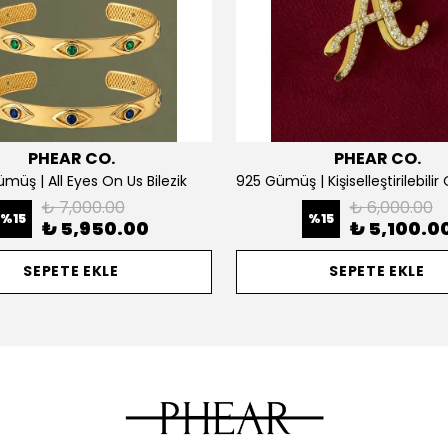
PHEAR CO.
PHEAR CO.
müş | All Eyes On Us Bilezik
₺ 7,000.00
₺ 6,000.00
%
15
%
15
₺ 5,950.00
₺ 5,100.0
SEPETE EKLE
SEPETE EKLE