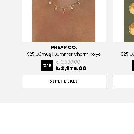
PHEAR CO.
925 Gümüş | Kişiselleştirilebilir 2 Kalpli Köprücük Kolye
925 Gümüş | Summer Charm Kolye
925 Gü
₺ 3,500.00
%
15
₺ 2,975.00
SEPETE EKLE