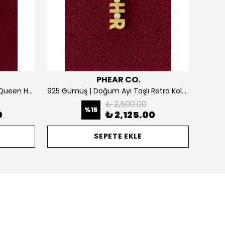
PHEAR CO.
925 Gümüş | Kişiselleştirilebilir Queen Harf Kolye
925 Gümüş | Doğum Ayı Taşlı Retro Kolye
₺ 2,500.00
%
15
0
₺ 2,125.00
SEPETE EKLE