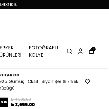
İLMEKTEDİR.
ERKEK
FOTOĞRAFLI
0
ÜRÜNLERİ
KOLYE
PHEAR CO.
925 Gümüş | Oksitli Siyah Şeritli Erkek
Yüzüğü
₺ 4,300.00
%
15
₺ 3,655.00