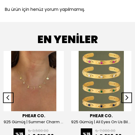
Bu ürün için henüz yorum yapılmamış.
EN YENİLER
PHEAR CO.
PHEAR CO.
925 Gümüş | Summer Charm Kolye
925 Gümüş | All Eyes On Us Bilezik
₺ 3,500.00
₺ 7,000.00
%
15
%
15