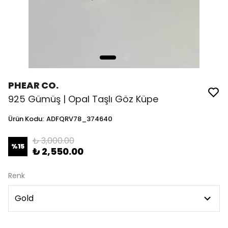
PHEAR CO.
925 Gümüş | Opal Taşlı Göz Küpe
Ürün Kodu
:
ADFQRV78_374640
₺ 3,000.00
%
15
₺ 2,550.00
Renk