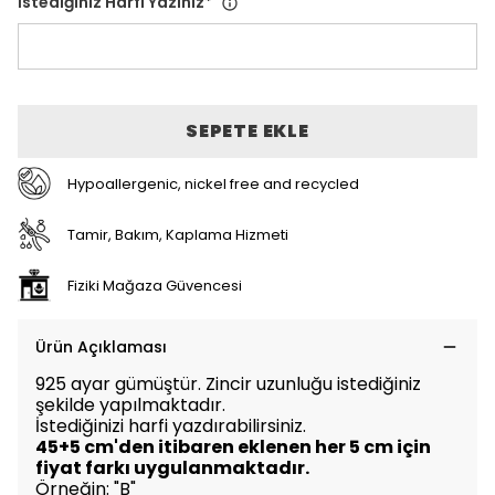
İstediğiniz Harfi Yazınız
*
SEPETE EKLE
Hypoallergenic, nickel free and recycled
Tamir, Bakım, Kaplama Hizmeti
Fiziki Mağaza Güvencesi
Ürün Açıklaması
925 ayar gümüştür. Zincir uzunluğu istediğiniz
şekilde yapılmaktadır.
İstediğinizi harfi yazdırabilirsiniz.
45+5 cm'den itibaren eklenen her 5 cm için
fiyat farkı uygulanmaktadır.
Örneğin: "B"