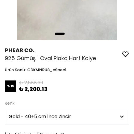
PHEAR CO.
925 Gümüş | Oval Plaka Harf Kolye
Ürün Kodu
:
CDKMNRU8_e9bec1
₺ 2,588.39
%
15
₺ 2,200.13
Renk