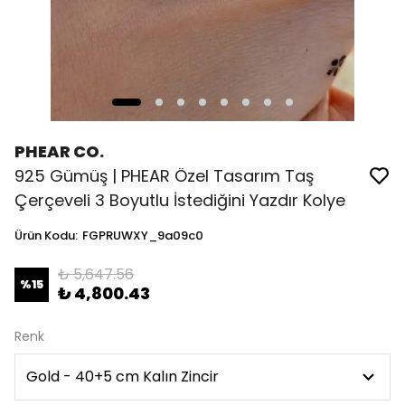
PHEAR CO.
925 Gümüş | PHEAR Özel Tasarım Taş
Çerçeveli 3 Boyutlu İstediğini Yazdır Kolye
Ürün Kodu
:
FGPRUWXY_9a09c0
₺ 5,647.56
%
15
₺ 4,800.43
Renk