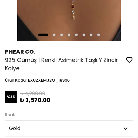
PHEAR CO.
925 Gümüş | Renkli Asimetrik Taşlı Y Zincir
Kolye
Ürün Kodu
:
EXUZXEMJ2Q_18996
₺ 4,200.00
%
15
₺ 3,570.00
Renk