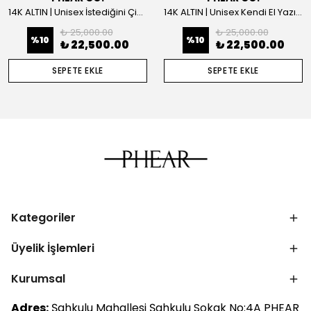
14K ALTIN | Unisex İstediğini Çizdir Kolye
14K ALTIN | Unisex Kendi El Yazın ile İstediğini Yazdır Plaka Kolye
₺ 25,000.00
₺ 25,000.00
%
10
%
10
₺ 22,500.00
₺ 22,500.00
SEPETE EKLE
SEPETE EKLE
Kategoriler
Üyelik İşlemleri
Kurumsal
Adres:
Şahkulu Mahallesi Şahkulu Sokak No:4A PHEAR