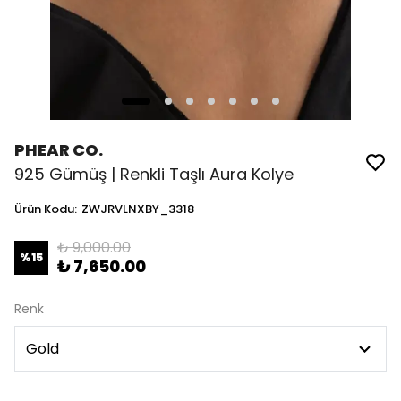
PHEAR CO.
925 Gümüş | Renkli Taşlı Aura Kolye
Ürün Kodu
:
ZWJRVLNXBY_3318
₺ 9,000.00
%
15
₺ 7,650.00
Renk