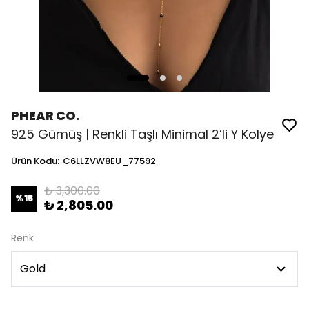
PHEAR CO.
925 Gümüş | Renkli Taşlı Minimal 2’li Y Kolye
Ürün Kodu
:
C6LLZVW8EU_77592
₺ 3,300.00
%
15
₺ 2,805.00
Renk