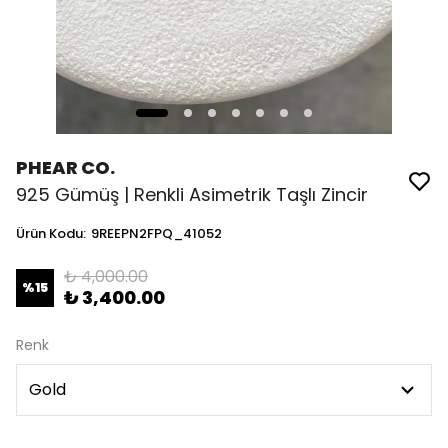
PHEAR CO.
925 Gümüş | Renkli Asimetrik Taşlı Zincir
Ürün Kodu
:
9REEPN2FPQ_41052
₺ 4,000.00
%
15
₺ 3,400.00
Renk