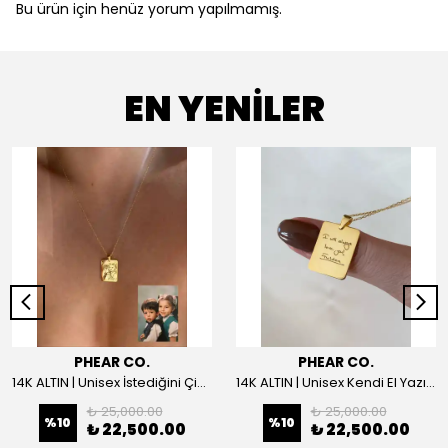
Bu ürün için henüz yorum yapılmamış.
EN YENİLER
PHEAR CO.
PHEAR CO.
14K ALTIN | Unisex İstediğini Çizdir Kolye
14K ALTIN | Unisex Kendi El Yazın ile İstediğini Yazdır Plaka Kolye
₺ 25,000.00
₺ 25,000.00
%
10
%
10
₺ 22,500.00
₺ 22,500.00