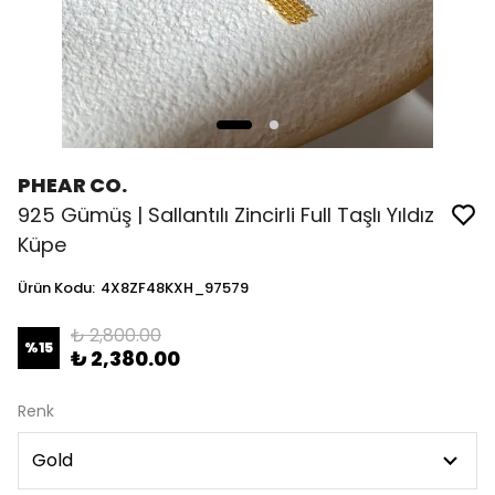
PHEAR CO.
925 Gümüş | Sallantılı Zincirli Full Taşlı Yıldız
Küpe
Ürün Kodu
:
4X8ZF48KXH_97579
₺ 2,800.00
%
15
₺ 2,380.00
Renk