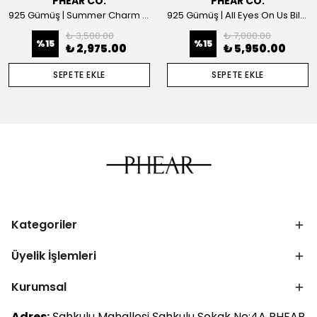
PHEAR CO.
PHEAR CO.
925 Gümüş | Summer Charm Kolye
925 Gümüş | All Eyes On Us Bilezik
₺ 3,500.00
₺ 7,000.00
%
15
%
15
₺ 2,975.00
₺ 5,950.00
SEPETE EKLE
SEPETE EKLE
Kategoriler
Üyelik İşlemleri
Kurumsal
Adres:
Şahkulu Mahallesi Şahkulu Sokak No:4A PHEAR