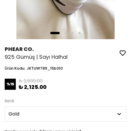
PHEAR CO.
925 Gümüş | Sayı Halhal
Ürün Kodu
:
JKTUW789_15b310
₺ 2,500.00
%
15
₺ 2,125.00
Renk