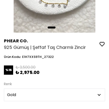
PHEAR CO.
925 Gümüş | Şeffaf Taş Charmlı Zincir
Ürün Kodu
:
E1H7XXS9TH_27322
₺ 3,500.00
%
15
₺ 2,975.00
Renk