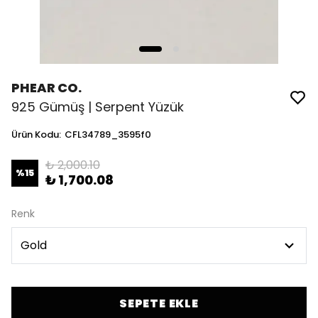
PHEAR CO.
925 Gümüş | Serpent Yüzük
Ürün Kodu
:
CFL34789_3595f0
₺ 2,000.10
%
15
₺ 1,700.08
Renk
SEPETE EKLE