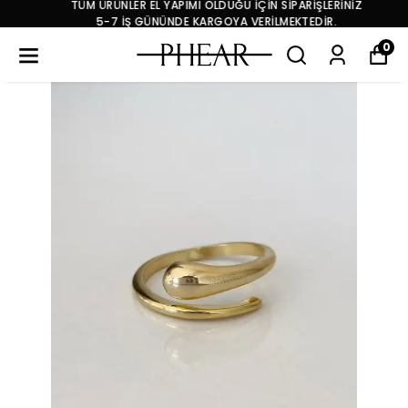
TÜM ÜRÜNLER EL YAPIMI OLDUĞU İÇİN SİPARİŞLERİNİZ
5-7 İŞ GÜNÜNDE KARGOYA VERİLMEKTEDİR.
0