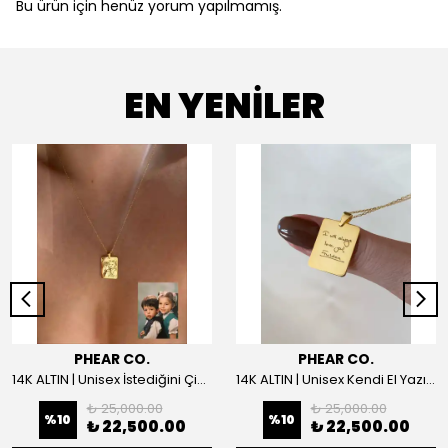
Bu ürün için henüz yorum yapılmamış.
EN YENİLER
PHEAR CO.
PHEAR CO.
14K ALTIN | Unisex İstediğini Çizdir Kolye
14K ALTIN | Unisex Kendi El Yazın ile İstediğini Yazdır Plaka Kolye
₺ 25,000.00
₺ 25,000.00
%
10
%
10
₺ 22,500.00
₺ 22,500.00