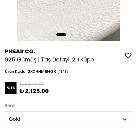
PHEAR CO.
925 Gümüş | Taş Detaylı 2'li Küpe
Ürün Kodu
:
2RXHHM8NGR_11411
₺ 2,500.00
%
15
₺ 2,125.00
Renk