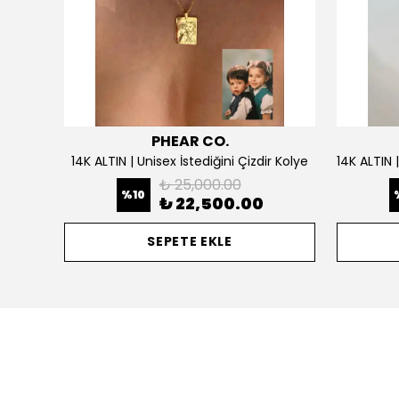
PHEAR CO.
925 Gümüş | Doğum Ayı Taşlı Çiçek Kolye
14K ALTIN | Unisex İstediğini Çizdir Kolye
₺ 25,000.00
%
10
₺ 22,500.00
SEPETE EKLE