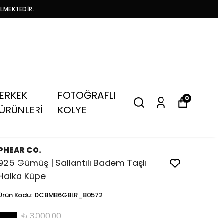
İLMEKTEDİR.
ERKEK
FOTOĞRAFLI
0
ÜRÜNLERİ
KOLYE
PHEAR CO.
925 Gümüş | Sallantılı Badem Taşlı
Halka Küpe
Ürün Kodu
:
DC8MB6G8LR_80572
₺ 3,000.00