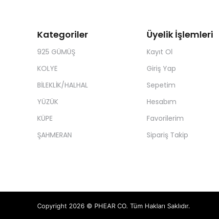
Kategoriler
Üyelik İşlemleri
925 GÜMÜŞ
Kayıt Ol
KOLYE
Giriş Yap
BİLEKLİK/HALHAL
Sepetim
YÜZÜK
Hesabım
KÜPE
Favorilerim
ŞAHMERAN
Sipariş Takip
Copyright 2026 © PHEAR CO. Tüm Hakları Saklıdır.