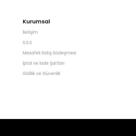
Kurumsal
İletişim
S.S.S
Mesafeli Satış Sözleşmesi
İptal ve İade Şartları
Gizlilik ve Güvenlik