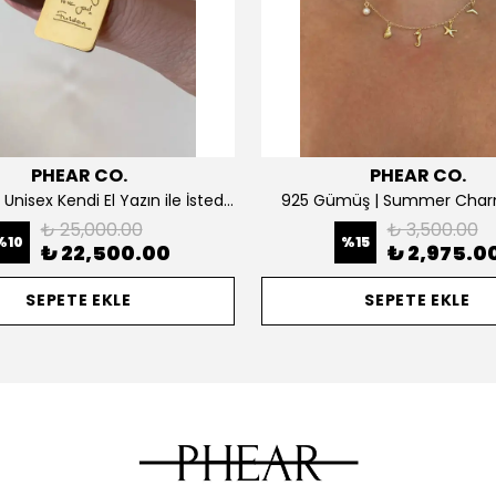
PHEAR CO.
PHEAR CO.
14K ALTIN | Unisex Kendi El Yazın ile İstediğini Yazdır Plaka Kolye
925 Gümüş | Summer Char
₺ 25,000.00
₺ 3,500.00
%
10
%
15
₺ 22,500.00
₺ 2,975.0
SEPETE EKLE
SEPETE EKLE