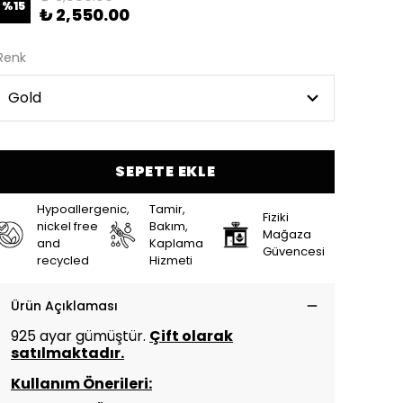
%
15
₺ 2,550.00
Renk
SEPETE EKLE
Hypoallergenic,
Tamir,
Fiziki
nickel free
Bakım,
Mağaza
and
Kaplama
Güvencesi
recycled
Hizmeti
Ürün Açıklaması
925 ayar gümüştür.
Çift olarak
satılmaktadır.
Kullanım Önerileri: