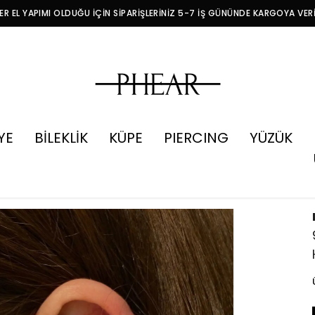
R EL YAPIMI OLDUĞU İÇİN SİPARİŞLERİNİZ 5-7 İŞ GÜNÜNDE KARGOYA VER
YE
BİLEKLİK
KÜPE
PIERCING
YÜZÜK