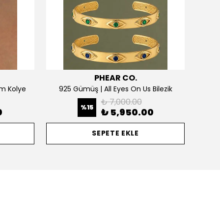
PHEAR CO.
m Kolye
925 Gümüş | All Eyes On Us Bilezik
₺ 7,000.00
%
15
0
₺ 5,950.00
SEPETE EKLE