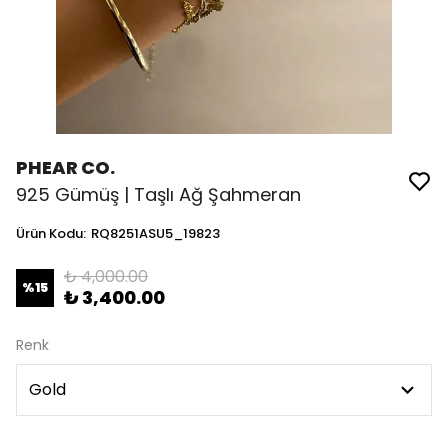
PHEAR CO.
925 Gümüş | Taşlı Ağ Şahmeran
Ürün Kodu
:
RQ8251ASU5_19823
₺ 4,000.00
%
15
₺ 3,400.00
Renk