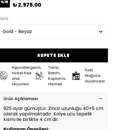
%
15
₺ 2,975.00
Renk
SEPETE EKLE
Hypoallergenic,
Tamir,
Fiziki
nickel free
Bakım,
Mağaza
and
Kaplama
Güvencesi
recycled
Hizmeti
Ürün Açıklaması
925 ayar gümüştür. Zincir uzunluğu 40+5 cm
olarak yapılmaktadır. Kolye ucu tepelik
kısmı ile birlikte 4 cm'dir.
Kullanım Önerileri: