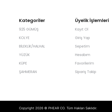
Kategoriler
Üyelik İşlemleri
925 GÜMÜŞ
Kayıt Ol
KOLYE
Giriş Yap
BİLEKLİK/HALHAL
Sepetim
YÜZÜK
Hesabım
KÜPE
Favorilerim
ŞAHMERAN
Sipariş Takip
Copyright 2026 © PHEAR CO. Tüm Hakları Saklıdır.