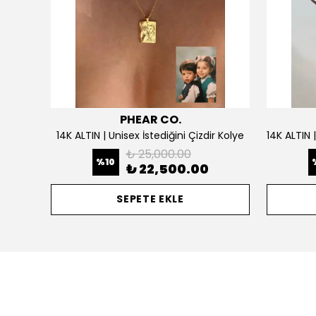
PHEAR CO.
925 Gümüş | Doğum Ayı Taşlı Çiçek Kolye
14K ALTIN | Unisex İstediğini Çizdir Kolye
₺ 25,000.00
%
10
₺ 22,500.00
SEPETE EKLE