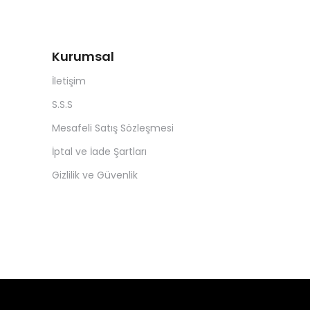
Kurumsal
İletişim
S.S.S
Mesafeli Satış Sözleşmesi
İptal ve İade Şartları
Gizlilik ve Güvenlik