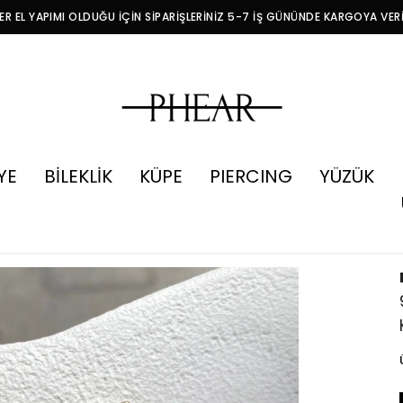
R EL YAPIMI OLDUĞU İÇİN SİPARİŞLERİNİZ 5-7 İŞ GÜNÜNDE KARGOYA VER
YE
BİLEKLİK
KÜPE
PIERCING
YÜZÜK