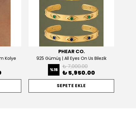
PHEAR CO.
m Kolye
925 Gümüş | All Eyes On Us Bilezik
₺ 7,000.00
%
15
0
₺ 5,950.00
SEPETE EKLE