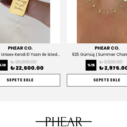
PHEAR CO.
PHEAR CO.
14K ALTIN | Unisex Kendi El Yazın ile İstediğini Yazdır Plaka Kolye
925 Gümüş | Summer Char
₺ 25,000.00
₺ 3,500.00
%
10
%
15
₺ 22,500.00
₺ 2,975.0
SEPETE EKLE
SEPETE EKLE