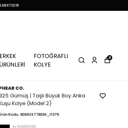
İLMEKTEDİR.
ERKEK
FOTOĞRAFLI
0
ÜRÜNLERİ
KOLYE
PHEAR CO.
925 Gümüş | Taşlı Büyük Boy Anka
Kuşu Kolye (Model 2)
Ürün Kodu
:
8DMUX77BDM_11375
₺ 3,500.00