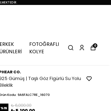
İLMEKTEDİR.
ERKEK
FOTOĞRAFLI
0
ÜRÜNLERİ
KOLYE
PHEAR CO.
925 Gümüş | Taşlı Göz Figürlü Su Yolu
Bileklik
Ürün Kodu
:
9A6FALC7RE_16070
₺ 6,000.00
%
15
₺ 5,100.00