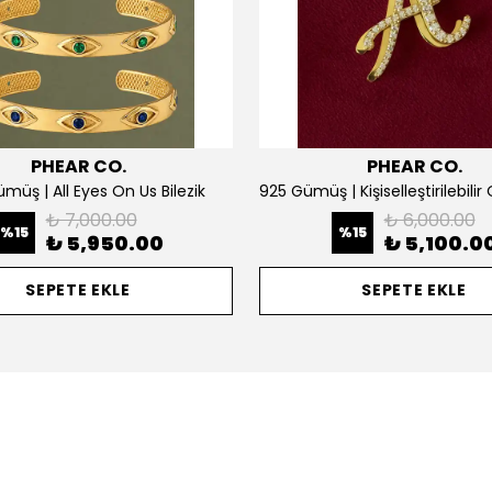
PHEAR CO.
PHEAR CO.
müş | All Eyes On Us Bilezik
₺ 7,000.00
₺ 6,000.00
%
15
%
15
₺ 5,950.00
₺ 5,100.0
SEPETE EKLE
SEPETE EKLE