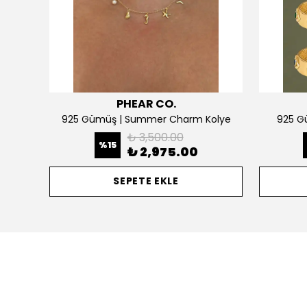
PHEAR CO.
925 Gümüş | Kişiselleştirilebilir 2 Kalpli Köprücük Kolye
925 Gümüş | Summer Charm Kolye
925 Gü
₺ 3,500.00
%
15
₺ 2,975.00
SEPETE EKLE