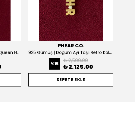
PHEAR CO.
925 Gümüş | Kişiselleştirilebilir Queen Harf Kolye
925 Gümüş | Doğum Ayı Taşlı Retro Kolye
₺ 2,500.00
%
15
0
₺ 2,125.00
SEPETE EKLE