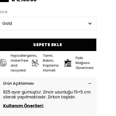
Renk
SEPETE EKLE
Hypoallergenic,
Tamir,
Fiziki
nickel free
Bakım,
Mağaza
and
Kaplama
Güvencesi
recycled
Hizmeti
Ürün Açıklaması
925 ayar gümüştür. Zincir uzunluğu 15+5 cm
olarak yapılmaktadır. Zirkon taşlıdır.
Kullanım Önerileri: