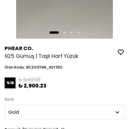
PHEAR CO.
925 Gümüş | Taşlı Harf Yüzük
Ürün Kodu
:
BCEGSY68_82f350
₺ 3,412.03
%
15
₺ 2,900.23
Renk