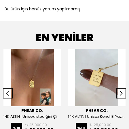
Bu ürün için henüz yorum yapılmamış.
EN YENİLER
PHEAR CO.
PHEAR CO.
14K ALTIN | Unisex İstediğini Çizdir Kolye
14K ALTIN | Unisex Kendi El Yazın ile İstediğini Yazdır Plaka Kolye
₺ 25,000.00
₺ 25,000.00
%
10
%
10