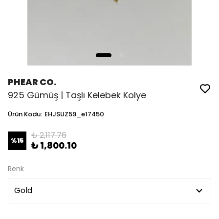
PHEAR CO.
925 Gümüş | Taşlı Kelebek Kolye
Ürün Kodu
:
EHJSUZ59_e17450
₺ 2,117.76
%
15
₺ 1,800.10
Renk