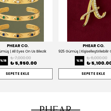
PHEAR CO.
PHEAR CO.
müş | All Eyes On Us Bilezik
₺ 7,000.00
₺ 6,000.00
%
15
%
15
₺ 5,950.00
₺ 5,100.0
SEPETE EKLE
SEPETE EKLE