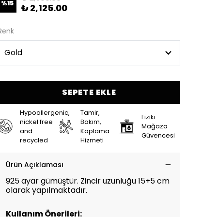
%
15
₺ 2,125.00
Renk
SEPETE EKLE
Hypoallergenic,
Tamir,
Fiziki
nickel free
Bakım,
Mağaza
and
Kaplama
Güvencesi
recycled
Hizmeti
Ürün Açıklaması
925 ayar gümüştür. Zincir uzunluğu 15+5 cm
olarak yapılmaktadır.
Kullanım Önerileri: