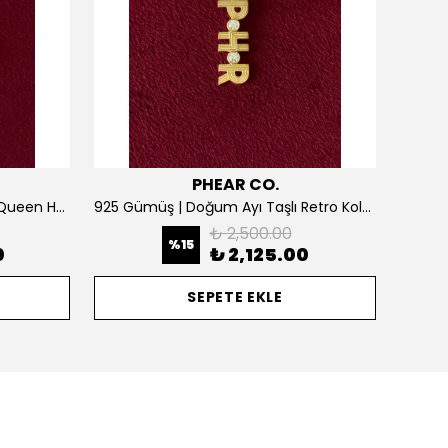
PHEAR CO.
925 Gümüş | Kişiselleştirilebilir Queen Harf Kolye
925 Gümüş | Doğum Ayı Taşlı Retro Kolye
₺ 2,500.00
%
15
0
₺ 2,125.00
SEPETE EKLE