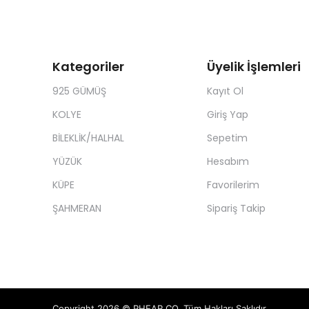
Kategoriler
Üyelik İşlemleri
925 GÜMÜŞ
Kayıt Ol
KOLYE
Giriş Yap
BİLEKLİK/HALHAL
Sepetim
YÜZÜK
Hesabım
KÜPE
Favorilerim
ŞAHMERAN
Sipariş Takip
Copyright 2026 © PHEAR CO. Tüm Hakları Saklıdır.