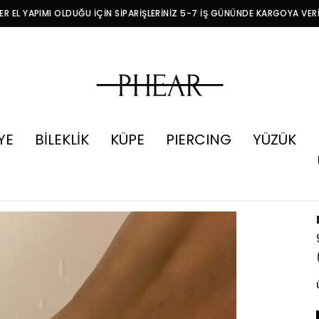
R EL YAPIMI OLDUĞU İÇİN SİPARİŞLERİNİZ 5-7 İŞ GÜNÜNDE KARGOYA VER
YE
BİLEKLİK
KÜPE
PIERCING
YÜZÜK