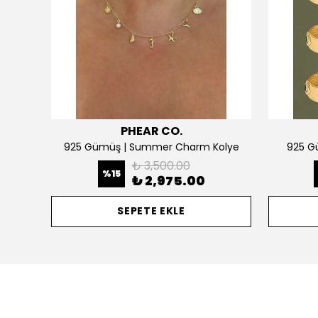
PHEAR CO.
925 Gümüş | Kişiselleştirilebilir 2 Kalpli Köprücük Kolye
925 Gümüş | Summer Charm Kolye
925 Gü
₺ 3,500.00
%
15
₺ 2,975.00
SEPETE EKLE