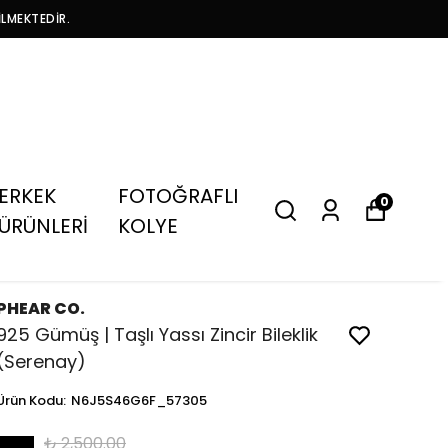
İLMEKTEDİR.
ERKEK
FOTOĞRAFLI
0
ÜRÜNLERİ
KOLYE
PHEAR CO.
925 Gümüş | Taşlı Yassı Zincir Bileklik
(Serenay)
Ürün Kodu
:
N6J5S46G6F_57305
₺ 2,500.00