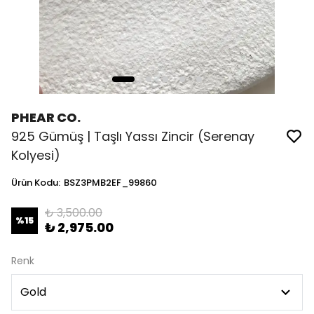
PHEAR CO.
925 Gümüş | Taşlı Yassı Zincir (Serenay
Kolyesi)
Ürün Kodu
:
BSZ3PMB2EF_99860
₺ 3,500.00
%
15
₺ 2,975.00
Renk