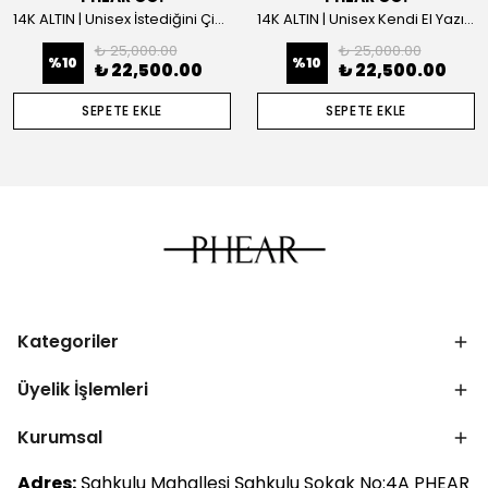
14K ALTIN | Unisex İstediğini Çizdir Kolye
14K ALTIN | Unisex Kendi El Yazın ile İstediğini Yazdır Plaka Kolye
₺ 25,000.00
₺ 25,000.00
%
10
%
10
₺ 22,500.00
₺ 22,500.00
SEPETE EKLE
SEPETE EKLE
Kategoriler
Üyelik İşlemleri
Kurumsal
Adres:
Şahkulu Mahallesi Şahkulu Sokak No:4A PHEAR