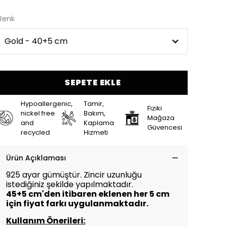
Renk
SEPETE EKLE
Hypoallergenic,
Tamir,
Fiziki
nickel free
Bakım,
Mağaza
and
Kaplama
Güvencesi
recycled
Hizmeti
Ürün Açıklaması
925 ayar gümüştür. Zincir uzunluğu
istediğiniz şekilde yapılmaktadır.
45+5 cm'den itibaren eklenen her 5 cm
için
fiyat farkı uygulanmaktadır.
Kullanım Önerileri: