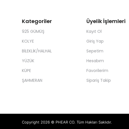
Kategoriler
Üyelik İşlemleri
925 GÜMÜŞ
Kayıt Ol
KOLYE
Giriş Yap
BİLEKLİK/HALHAL
Sepetim
YÜZÜK
Hesabım
KÜPE
Favorilerim
ŞAHMERAN
Sipariş Takip
Copyright 2026 © PHEAR CO. Tüm Hakları Saklıdır.