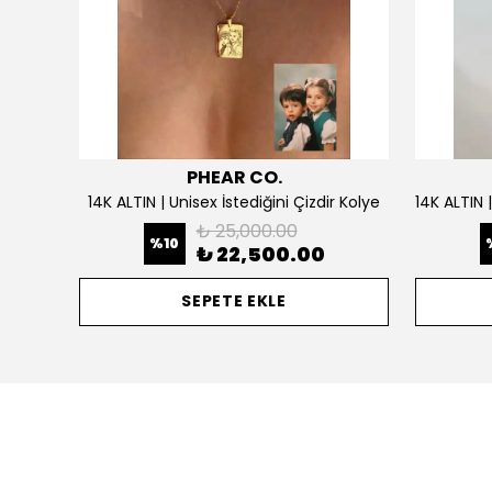
PHEAR CO.
925 Gümüş | Doğum Ayı Taşlı Çiçek Kolye
14K ALTIN | Unisex İstediğini Çizdir Kolye
₺ 25,000.00
%
10
₺ 22,500.00
SEPETE EKLE