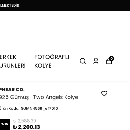
İLMEKTEDİR.
ERKEK
FOTOĞRAFLI
0
ÜRÜNLERİ
KOLYE
PHEAR CO.
925 Gümüş | Two Angels Kolye
Ürün Kodu
:
GJMN4568_ef7010
₺ 2,588.39
%
15
₺ 2,200.13