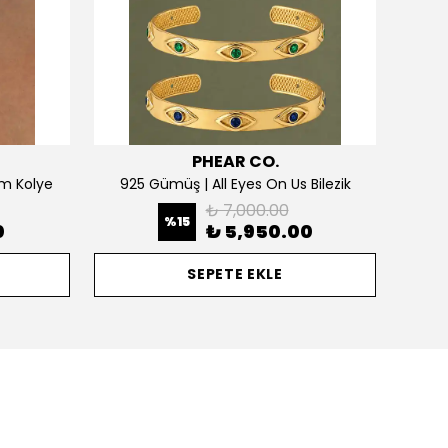
PHEAR CO.
m Kolye
925 Gümüş | All Eyes On Us Bilezik
₺ 7,000.00
%
15
0
₺ 5,950.00
SEPETE EKLE