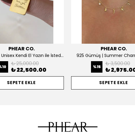
PHEAR CO.
PHEAR CO.
14K ALTIN | Unisex Kendi El Yazın ile İstediğini Yazdır Plaka Kolye
925 Gümüş | Summer Char
₺ 25,000.00
₺ 3,500.00
%
10
%
15
₺ 22,500.00
₺ 2,975.0
SEPETE EKLE
SEPETE EKLE