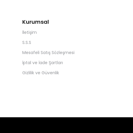
Kurumsal
İletişim
S.S.S
Mesafeli Satış Sözleşmesi
İptal ve İade Şartları
Gizlilik ve Güvenlik