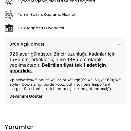
Hypoallergenic, nickel free and recycled
Tamir, Bakım, Kaplama Hizmeti
Fiziki Mağaza Güvencesi
Ürün Açıklaması
925 ayar gümüştür. Zincir uzunluğu kadınlar için
15+5 cm, erkekler için ise 18+5 cm olarak
yapılmaktadır.
Belirtilen fiyat tek 1 adet için
geçerlidir.
<p helvetica="" neue";="" color:="" rgb(69,="" 69,="" 69);"=""
style="box-sizing: border-box; outline: none !important;
margin: 0px; font-stretch: normal; line-height: normal;">
Devamını Göster
Yorumlar