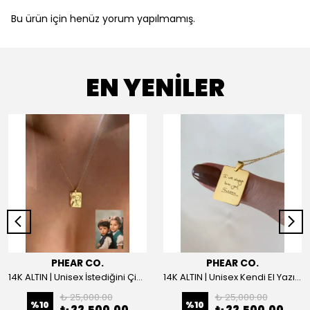
Bu ürün için henüz yorum yapılmamış.
EN YENİLER
PHEAR CO.
PHEAR CO.
14K ALTIN | Unisex İstediğini Çizdir Kolye
14K ALTIN | Unisex Kendi El Yazın ile İstediğini Yazdır Plaka Kolye
₺ 25,000.00
₺ 25,000.00
%
10
%
10
₺ 22,500.00
₺ 22,500.00