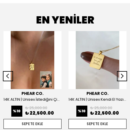
EN YENİLER
PHEAR CO.
PHEAR CO.
14K ALTIN | Unisex İstediğini Çizdir Kolye
14K ALTIN | Unisex Kendi El Yazın ile İstediğini Yazdır Plaka Kolye
₺ 25,000.00
₺ 25,000.00
%
10
%
10
₺ 22,500.00
₺ 22,500.00
SEPETE EKLE
SEPETE EKLE