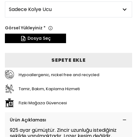
Görsel Yükleyiniz
*
Dosya Seç
SEPETE EKLE
Hypoallergenic, nickel free and recycled
Tamir, Bakım, Kaplama Hizmeti
Fiziki Mağaza Güvencesi
Ürün Açıklaması
925 ayar gümüştür. Zincir uzunluğu istediğiniz
şekilde yapılmaktadır. Lazer kesim değildir,