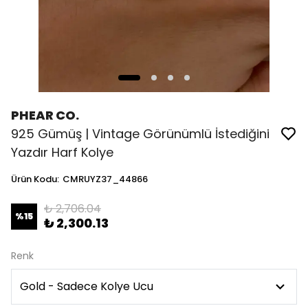
PHEAR CO.
925 Gümüş | Vintage Görünümlü İstediğini
Yazdır Harf Kolye
Ürün Kodu
:
CMRUYZ37_44866
₺ 2,706.04
%
15
₺ 2,300.13
Renk