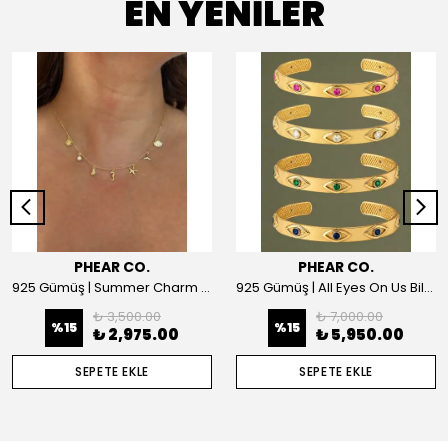
EN YENİLER
PHEAR CO.
PHEAR CO.
925 Gümüş | Summer Charm Kolye
925 Gümüş | All Eyes On Us Bilezik
₺ 3,500.00
₺ 7,000.00
%
15
%
15
₺ 2,975.00
₺ 5,950.00
SEPETE EKLE
SEPETE EKLE