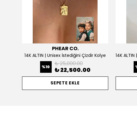
PHEAR CO.
925 Gümüş | Doğum Ayı Taşlı Çiçek Kolye
14K ALTIN | Unisex İstediğini Çizdir Kolye
₺ 25,000.00
%
10
₺ 22,500.00
SEPETE EKLE