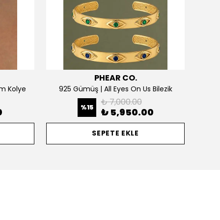
PHEAR CO.
m Kolye
925 Gümüş | All Eyes On Us Bilezik
₺ 7,000.00
%
15
0
₺ 5,950.00
SEPETE EKLE