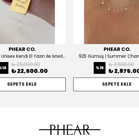
PHEAR CO.
PHEAR CO.
14K ALTIN | Unisex Kendi El Yazın ile İstediğini Yazdır Plaka Kolye
925 Gümüş | Summer Char
₺ 25,000.00
₺ 3,500.00
%
10
%
15
₺ 22,500.00
₺ 2,975.0
SEPETE EKLE
SEPETE EKLE