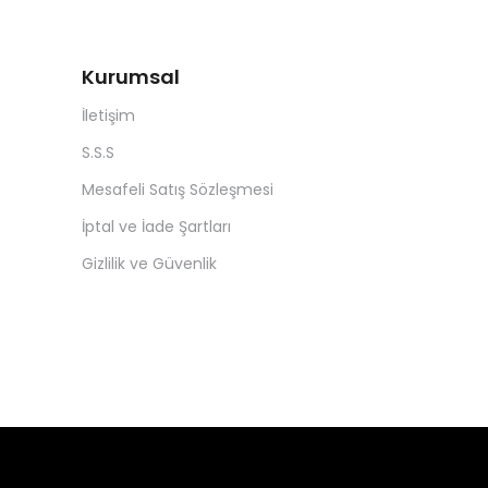
Kurumsal
İletişim
S.S.S
Mesafeli Satış Sözleşmesi
İptal ve İade Şartları
Gizlilik ve Güvenlik