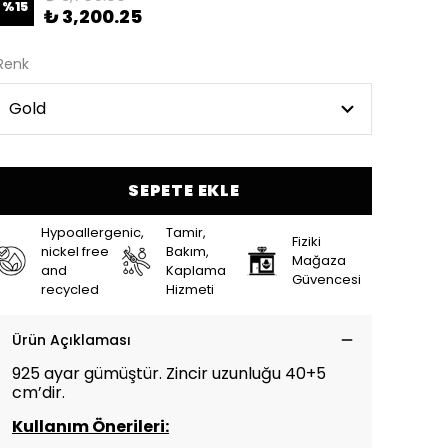
%
15
₺ 3,200.25
Renk
SEPETE EKLE
Hypoallergenic,
Tamir,
Fiziki
nickel free
Bakım,
Mağaza
and
Kaplama
Güvencesi
recycled
Hizmeti
Ürün Açıklaması
925 ayar gümüştür. Zincir uzunluğu
40+5
cm’dir.
Kullanım Önerileri: