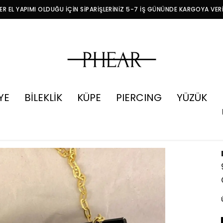
R EL YAPIMI OLDUĞU İÇİN SİPARİŞLERİNİZ 5-7 İŞ GÜNÜNDE KARGOYA VER
YE
BİLEKLİK
KÜPE
PIERCING
YÜZÜK