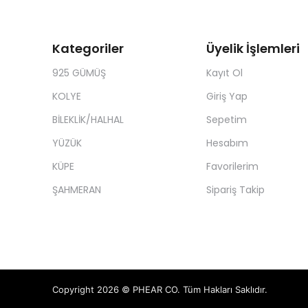
Kategoriler
Üyelik İşlemleri
925 GÜMÜŞ
Kayıt Ol
KOLYE
Giriş Yap
BİLEKLİK/HALHAL
Sepetim
YÜZÜK
Hesabım
KÜPE
Favorilerim
ŞAHMERAN
Sipariş Takip
Copyright 2026 © PHEAR CO. Tüm Hakları Saklıdır.