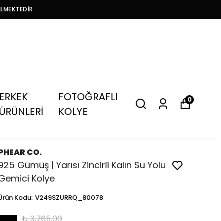
İLMEKTEDİR.
ERKEK
FOTOĞRAFLI
0
ÜRÜNLERİ
KOLYE
PHEAR CO.
925 Gümüş | Yarısı Zincirli Kalın Su Yolu
Gemici Kolye
Ürün Kodu
:
V249SZURRQ_80078
₺ 3,765.00