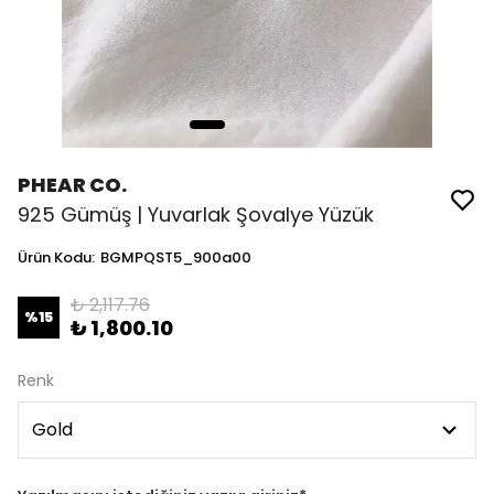
PHEAR CO.
925 Gümüş | Yuvarlak Şovalye Yüzük
Ürün Kodu
:
BGMPQST5_900a00
₺ 2,117.76
%
15
₺ 1,800.10
Renk