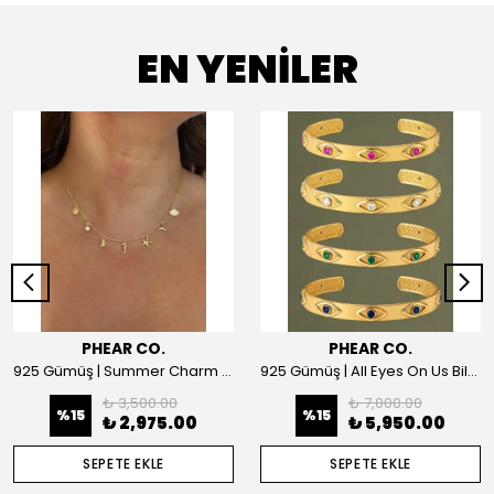
EN YENİLER
PHEAR CO.
PHEAR CO.
925 Gümüş | Summer Charm Kolye
925 Gümüş | All Eyes On Us Bilezik
₺ 3,500.00
₺ 7,000.00
%
15
%
15
₺ 2,975.00
₺ 5,950.00
SEPETE EKLE
SEPETE EKLE