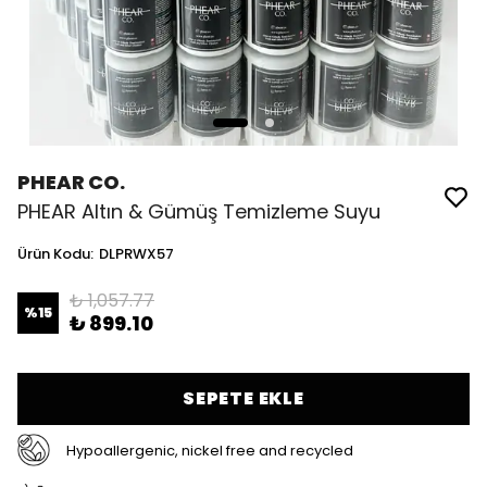
PHEAR CO.
PHEAR Altın & Gümüş Temizleme Suyu
Ürün Kodu
:
DLPRWX57
₺ 1,057.77
%
15
₺ 899.10
SEPETE EKLE
Hypoallergenic, nickel free and recycled